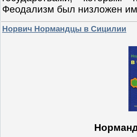
Феодализм был низложен име
Норвич Нормандцы в Сицилии
Норманд