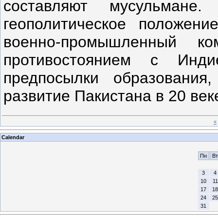
составляют мусульмане.
геополитическое положени
военно-промышленный ко
противостоянием с Инди
предпосылки образования,
развитие Пакистана в 20 ве
«
Calendar
Пн
Вт
3
4
10
11
17
18
24
25
31