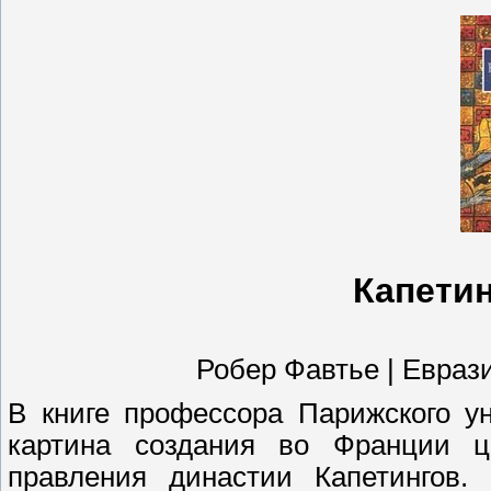
Капети
Робер Фавтье | Евразия 
В книге профессора Парижского у
картина создания во Франции це
правления династии Капетингов. 