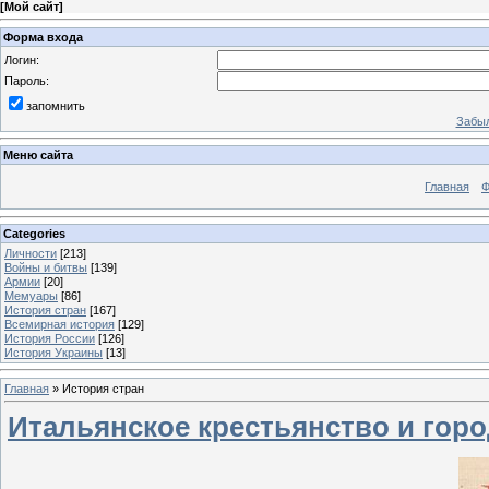
[
Мой сайт
]
Форма входа
Логин:
Пароль:
запомнить
Забыл
Меню сайта
Главная
Ф
Categories
Личности
[213]
Войны и битвы
[139]
Армии
[20]
Мемуары
[86]
История стран
[167]
Всемирная история
[129]
История России
[126]
История Украины
[13]
Главная
»
История стран
Итальянское крестьянство и город