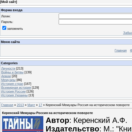
[
Мой сайт
]
Форма входа
Логин:
Пароль:
запомнить
Забыл
Меню сайта
Главная
Ф
Categories
Личности
[213]
Войны и битвы
[139]
Армии
[20]
Мемуары
[86]
История стран
[167]
Всемирная история
[129]
История России
[126]
История Украины
[13]
Главная
»
2013
»
Март
»
17
» Керенский Мемуары Россия на историческом повороте
Керенский Мемуары Россия на историческом повороте
Автор
: Керенский А.Ф.
Издательство
: М.: "Кн