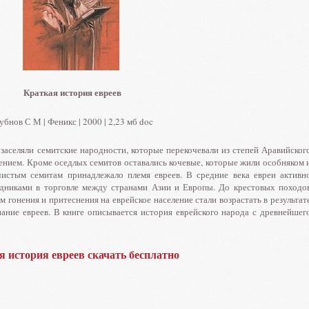
Краткая история евреев
бнов С М | Феникс | 2000 | 2,23 мб doc
заселяли семитские народности, которые перекочевали из степей Аравийског
ением. Кроме оседлых семитов оставались кочевые, которые жили особняком 
чистым семитам принадлежало племя евреев. В средние века евреи активн
едниками в торговле между странами Азии и Европы. До крестовых походо
м гонения и притеснения на еврейское население стали возрастать в результат
ание евреев. В книге описывается история еврейского народа с древнейшег
я история евреев скачать бесплатно