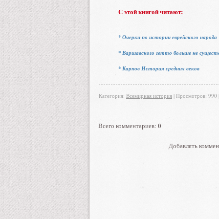
С этой книгой читают:
* Очерки по истории еврейского народа
* Варшавского гетто больше не сущест
* Карпов История средних веков
Категория
:
Всемирная история
|
Просмотров
: 990 
0
Всего комментариев
:
Добавлять коммен