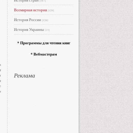
История стран
[167]
Всемирная история
[129]
История России
[126]
История Украины
[13]
* Программы для чтения книг
* Вебмастерам
о
и
Реклама
о
в
е
о