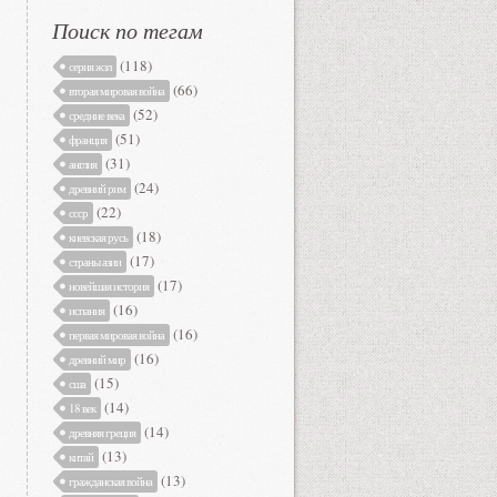
Поиск по тегам
(118)
серия жзл
(66)
вторая мировая война
(52)
средние века
(51)
франция
(31)
англия
(24)
древний рим
(22)
ссср
(18)
киевская русь
(17)
страны азии
(17)
новейшая история
(16)
испания
(16)
первая мировая война
(16)
древний мир
(15)
сша
(14)
18 век
(14)
древняя греция
(13)
китай
(13)
гражданская война