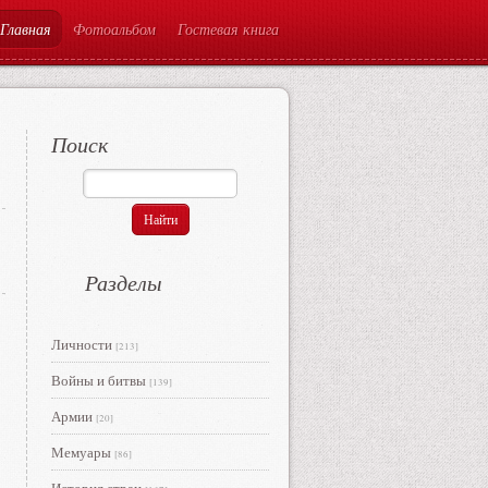
Главная
Фотоальбом
Гостевая книга
Поиск
Разделы
Личности
[213]
Войны и битвы
[139]
Армии
[20]
Мемуары
[86]