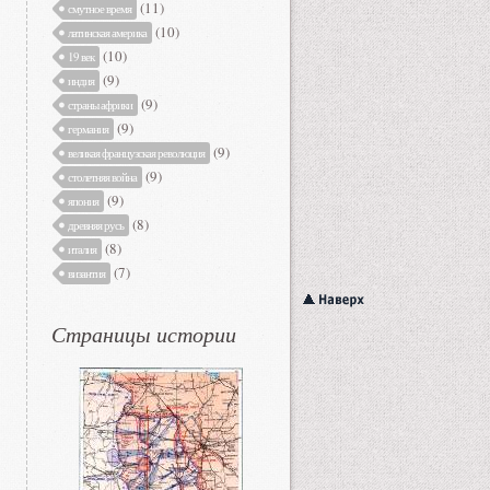
(11)
смутное время
(10)
латинская америка
(10)
19 век
(9)
индия
(9)
страны африки
(9)
германия
(9)
великая французская революция
(9)
столетняя война
(9)
япония
(8)
древняя русь
(8)
италия
(7)
византия
Страницы истории