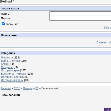
[
Мой сайт
]
Форма входа
Логин:
Пароль:
запомнить
Забыл
Меню сайта
Главная
Ф
Categories
Личности
[213]
Войны и битвы
[139]
Армии
[20]
Мемуары
[86]
История стран
[167]
Всемирная история
[129]
История России
[126]
История Украины
[13]
Главная
»
2013
»
Январь
»
26
» Василевский
Василевский