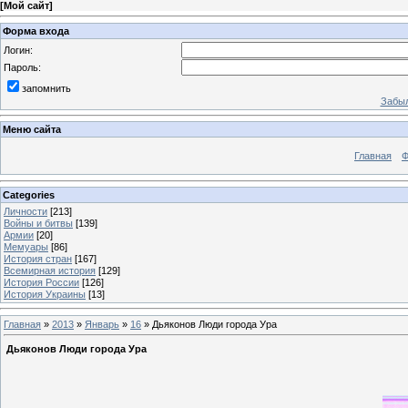
[
Мой сайт
]
Форма входа
Логин:
Пароль:
запомнить
Забыл
Меню сайта
Главная
Ф
Categories
Личности
[213]
Войны и битвы
[139]
Армии
[20]
Мемуары
[86]
История стран
[167]
Всемирная история
[129]
История России
[126]
История Украины
[13]
Главная
»
2013
»
Январь
»
16
» Дьяконов Люди города Ура
Дьяконов Люди города Ура