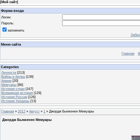
[
Мой сайт
]
Форма входа
Логин:
Пароль:
запомнить
Забыл
Меню сайта
Главная
Ф
Categories
Личности
[213]
Войны и битвы
[139]
Армии
[20]
Мемуары
[86]
История стран
[167]
Всемирная история
[129]
История России
[126]
История Украины
[13]
Главная
»
2012
»
Август
»
1
» Джордж Бьюкенен Мемуары
Джордж Бьюкенен Мемуары