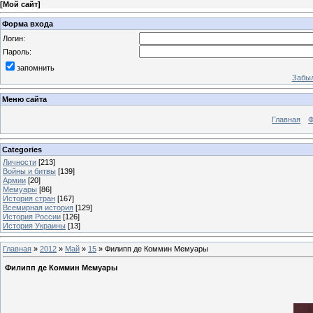
[
Мой сайт
]
Форма входа
Логин:
Пароль:
запомнить
Забыл
Меню сайта
Главная
Ф
Categories
Личности
[213]
Войны и битвы
[139]
Армии
[20]
Мемуары
[86]
История стран
[167]
Всемирная история
[129]
История России
[126]
История Украины
[13]
Главная
»
2012
»
Май
»
15
» Филипп де Коммин Мемуары
Филипп де Коммин Мемуары