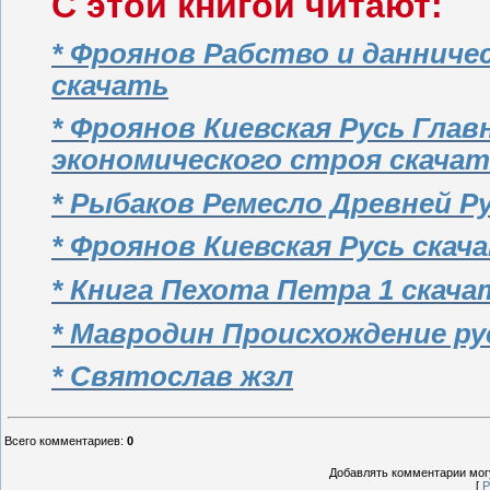
С этой книгой читают:
* Фроянов Рабство и данничес
скачать
* Фроянов Киевская Русь Гла
экономического строя скача
* Рыбаков Ремесло Древней Р
* Фроянов Киевская Русь скач
* Книга Пехота Петра 1 скача
* Мавродин Происхождение ру
* Святослав жзл
Всего комментариев
:
0
Добавлять комментарии могу
[
Р