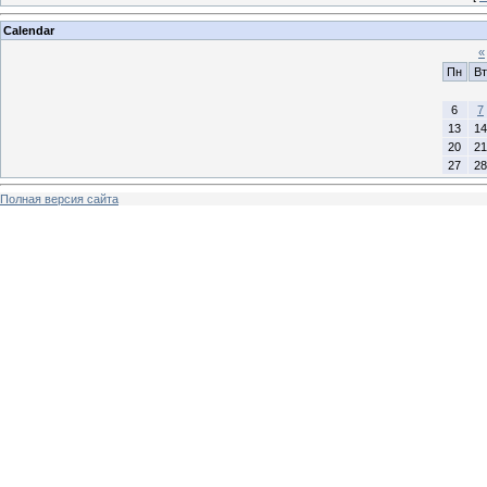
Calendar
«
Пн
Вт
6
7
13
14
20
21
27
28
Полная версия сайта