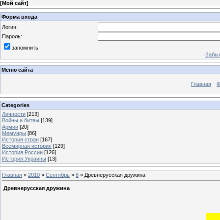
[
Мой сайт
]
Форма входа
Логин:
Пароль:
запомнить
Забыл
Меню сайта
Главная
Ф
Categories
Личности
[213]
Войны и битвы
[139]
Армии
[20]
Мемуары
[86]
История стран
[167]
Всемирная история
[129]
История России
[126]
История Украины
[13]
Главная
»
2010
»
Сентябрь
»
8
» Древнерусская дружина
Древнерусская дружина