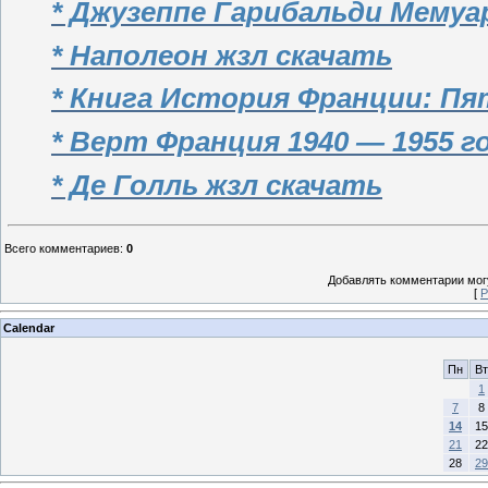
* Джузеппе Гарибальди Мемуа
* Наполеон жзл скачать
* Книга История Франции: Пя
* Верт Франция 1940 — 1955 г
* Де Голль жзл скачать
Всего комментариев
:
0
Добавлять комментарии могу
[
Р
Calendar
Пн
Вт
1
7
8
14
15
21
22
28
29