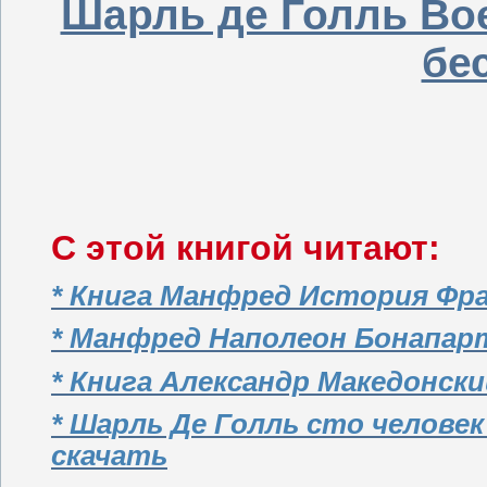
Шарль де Голль Во
бе
С этой книгой читают:
* Книга Манфред История Фр
* Манфред Наполеон Бонапар
* Книга Александр Македонск
* Шарль Де Голль сто челове
скачать