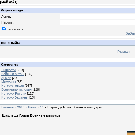
[
Мой сайт
]
Форма входа
Логин:
Пароль:
запомнить
Забыл
Меню сайта
Главная
Ф
Categories
Личности
[213]
Войны и битвы
[139]
Армии
[20]
Мемуары
[86]
История стран
[167]
Всемирная история
[129]
История России
[126]
История Украины
[13]
Главная
»
2010
»
Июнь
»
14
» Шарль де Голль Военные мемуары
Шарль де Голль Военные мемуары