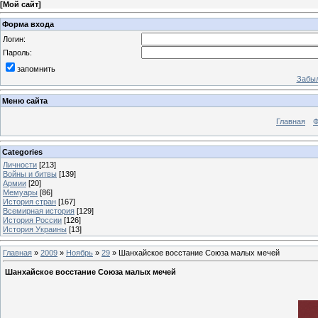
[
Мой сайт
]
Форма входа
Логин:
Пароль:
запомнить
Забыл
Меню сайта
Главная
Ф
Categories
Личности
[213]
Войны и битвы
[139]
Армии
[20]
Мемуары
[86]
История стран
[167]
Всемирная история
[129]
История России
[126]
История Украины
[13]
Главная
»
2009
»
Ноябрь
»
29
» Шанхайское восстание Союза малых мечей
Шанхайское восстание Союза малых мечей