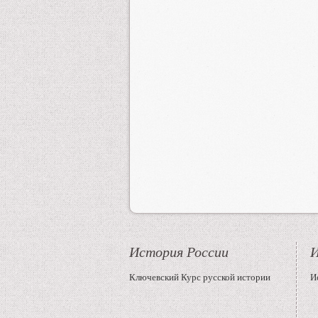
История России
И
Ключевский Курс русской истории
И