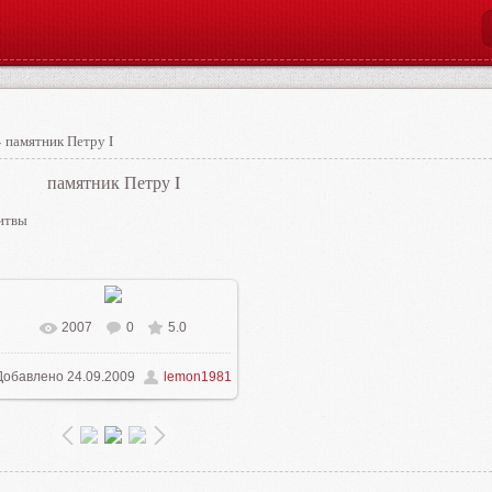
 памятник Петру I
памятник Петру I
битвы
2007
0
5.0
В реальном размере
640x480
/
Добавлено
24.09.2009
lemon1981
206.0Kb