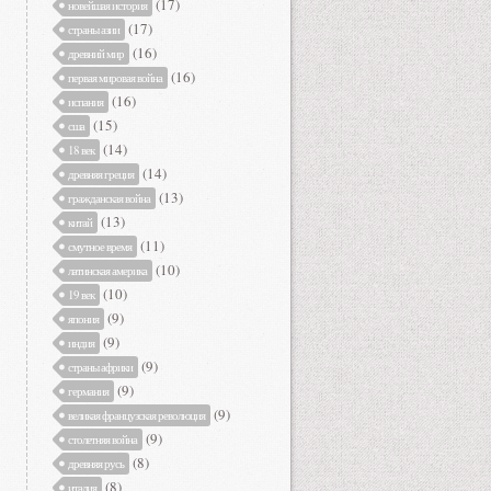
(17)
новейшая история
(17)
страны азии
(16)
древний мир
(16)
первая мировая война
(16)
испания
(15)
сша
(14)
18 век
(14)
древняя греция
(13)
гражданская война
(13)
китай
(11)
смутное время
(10)
латинская америка
(10)
19 век
(9)
япония
(9)
индия
(9)
страны африки
(9)
германия
(9)
великая французская революция
(9)
столетняя война
(8)
древняя русь
(8)
италия