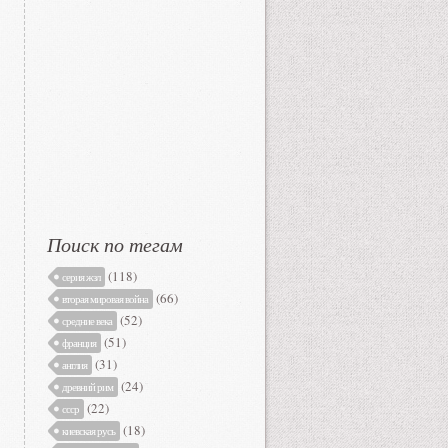
Поиск по тегам
(118)
серия жзл
(66)
вторая мировая война
(52)
средние века
(51)
франция
(31)
англия
(24)
древний рим
(22)
ссср
(18)
киевская русь