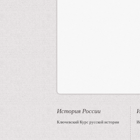
История России
И
Ключевский Курс русской истории
И