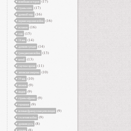
(17)
новейшая история
(17)
страны азии
(16)
древний мир
(16)
первая мировая война
(16)
испания
(15)
сша
(14)
18 век
(14)
древняя греция
(13)
гражданская война
(13)
китай
(11)
смутное время
(10)
латинская америка
(10)
19 век
(9)
япония
(9)
индия
(9)
страны африки
(9)
германия
(9)
великая французская революция
(9)
столетняя война
(8)
древняя русь
(8)
италия