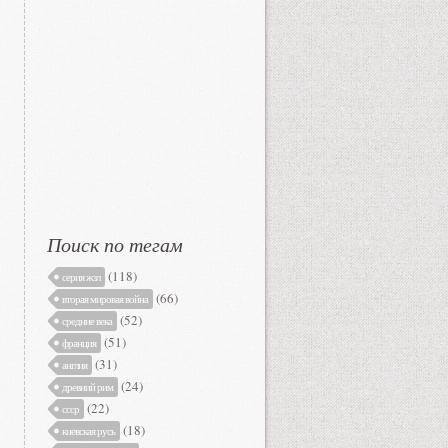
Поиск по тегам
(118)
серия жзл
(66)
вторая мировая война
(52)
средние века
(51)
франция
(31)
англия
(24)
древний рим
(22)
ссср
(18)
киевская русь