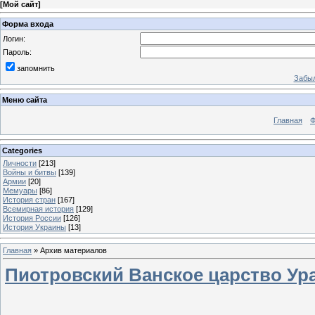
[
Мой сайт
]
Форма входа
Логин:
Пароль:
запомнить
Забыл
Меню сайта
Главная
Ф
Categories
Личности
[213]
Войны и битвы
[139]
Армии
[20]
Мемуары
[86]
История стран
[167]
Всемирная история
[129]
История России
[126]
История Украины
[13]
Главная
»
Архив материалов
Пиотровский Ванское царство Ур