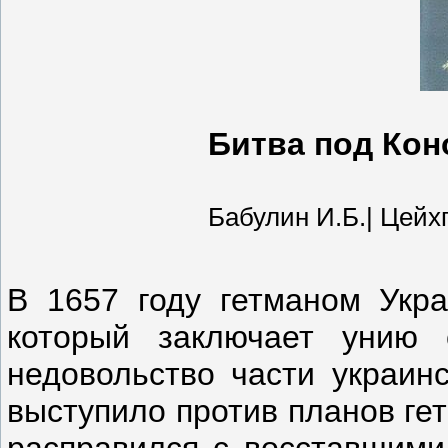
Битва под Кон
Бабулин И.Б.| Цейхгау
В 1657 году гетманом Укра
который заключает унию
недовольство части украинс
выступило против планов ге