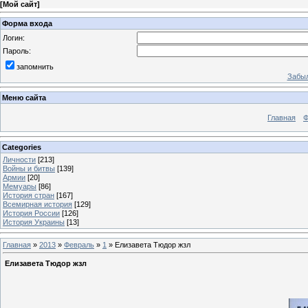
[
Мой сайт
]
Форма входа
Логин:
Пароль:
запомнить
Забыл
Меню сайта
Главная
Ф
Categories
Личности
[213]
Войны и битвы
[139]
Армии
[20]
Мемуары
[86]
История стран
[167]
Всемирная история
[129]
История России
[126]
История Украины
[13]
Главная
»
2013
»
Февраль
»
1
» Елизавета Тюдор жзл
Елизавета Тюдор жзл