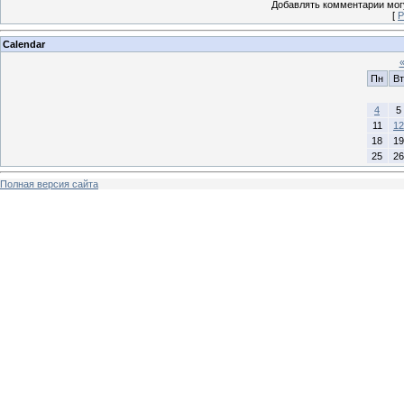
Добавлять комментарии могу
[
Р
Calendar
Пн
Вт
4
5
11
12
18
19
25
26
Полная версия сайта