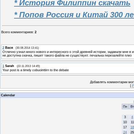
* История Филиппин скачать
* Попов Россия и Китай 300 л
Всего комментариев
:
2
2
Вася
(30.08.2014 13:41)
Отлично узнал много нового и интересного о этой древней истории, задавали мне в и
не доступна скачка, пишет такого файла не существует. печалька перезалейте плиз
1
Sarah
(22.11.2013 14:45)
Your post is a timely cobuointtirn to the debate
Добавлять комментарии могу
[
Р
Calendar
Пн
Вт
3
4
10
11
17
18
24
25