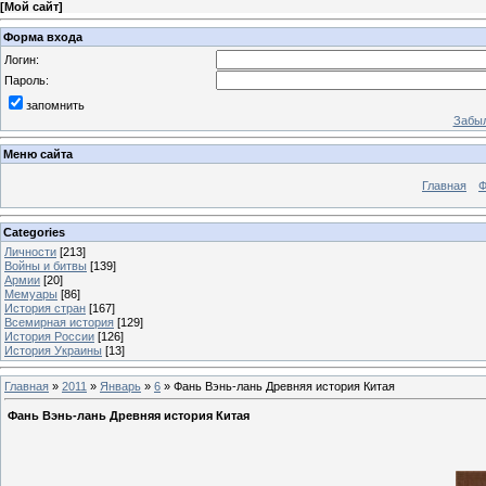
[
Мой сайт
]
Форма входа
Логин:
Пароль:
запомнить
Забыл
Меню сайта
Главная
Ф
Categories
Личности
[213]
Войны и битвы
[139]
Армии
[20]
Мемуары
[86]
История стран
[167]
Всемирная история
[129]
История России
[126]
История Украины
[13]
Главная
»
2011
»
Январь
»
6
» Фань Вэнь-лань Древняя история Китая
Фань Вэнь-лань Древняя история Китая