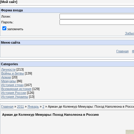
[
Мой сайт
]
Форма входа
Логин:
Пароль:
запомнить
Забыл
Меню сайта
Главная
Ф
Categories
Личности
[213]
Войны и битвы
[139]
Армии
[20]
Мемуары
[86]
История стран
[167]
Всемирная история
[129]
История России
[126]
История Украины
[13]
Главная
»
2011
»
Январь
»
2
» Арман де Коленкур Мемуары: Поход Наполеона в Росс
Арман де Коленкур Мемуары: Поход Наполеона в Россию