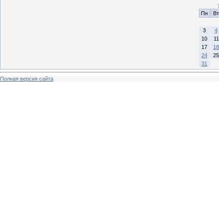
Пн
Вт
3
4
10
11
17
18
24
25
31
Полная версия сайта