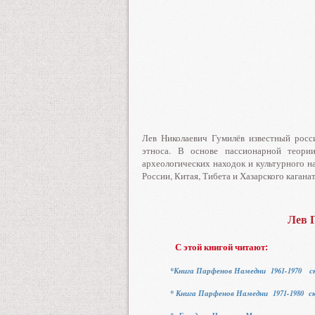
Лев Николаевич Гумилёв известный росс
этноса. В основе пассионарной теори
археологических находок и культурного н
России, Китая, Тибета и Хазарского каганат
Лев 
С этой книгой читают:
*Книга Парфенов Намедни 1961-1970 с
* Книга Парфенов Намедни 1971-1980 с