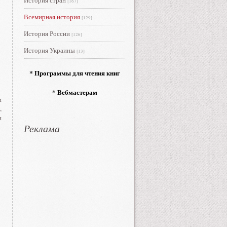
История стран
[167]
Всемирная история
[129]
История России
[126]
История Украины
[13]
* Программы для чтения книг
* Вебмастерам
и
,
и
Реклама