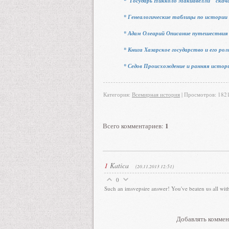
* Государь Никколо Макиавелли скач
* Генеалогические таблицы по истории
* Адам Олеарий Описание путешествия
* Книга Хазарское государство и его р
* Седов Происхождение и ранняя истор
Категория
:
Всемирная история
|
Просмотров
: 182
1
Всего комментариев
:
1
Katica
(20.11.2013 12:51)
0
Such an imsvepsire answer! You've beaten us all with
Добавлять коммен