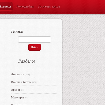
Главная
Фотоальбом
Гостевая книга
Поиск
Разделы
Личности
[213]
Войны и битвы
[139]
Армии
[20]
Мемуары
[86]