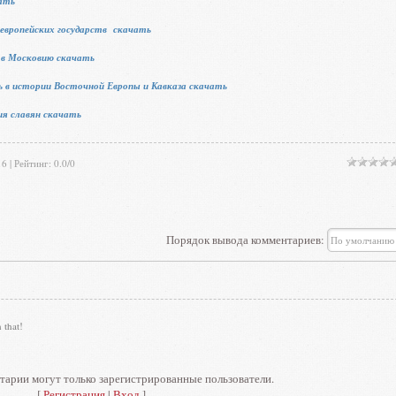
ать
 европейских государств скачать
 в Московию скачать
оль в истории Восточной Европы и Кавказа скачать
ия славян скачать
16 |
Рейтинг
:
0.0
/
0
Порядок вывода комментариев:
 that!
тарии могут только зарегистрированные пользователи.
[
Регистрация
|
Вход
]