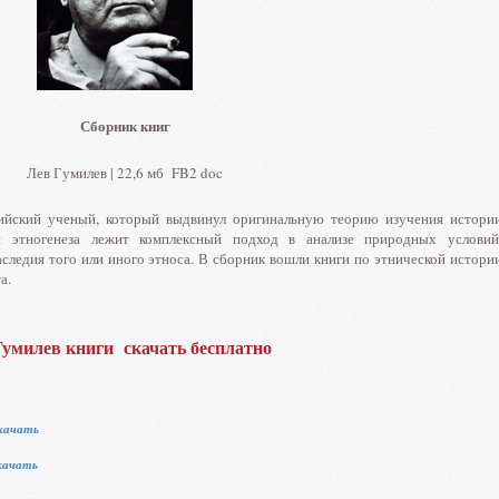
Сборник книг
Лев Гумилев | 22,6 мб FB2 doc
ийский ученый, который выдвинул оригинальную теорию изучения истори
и этногенеза лежит комплексный подход в анализе природных условий
аследия того или иного этноса. В сборник вошли книги по этнической истори
а.
Гумилев книги скачать бесплатно
качать
качать