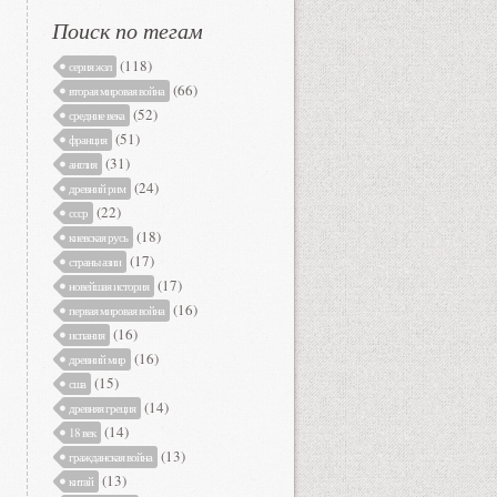
Поиск по тегам
(118)
серия жзл
(66)
вторая мировая война
(52)
средние века
(51)
франция
(31)
англия
(24)
древний рим
(22)
ссср
(18)
киевская русь
(17)
страны азии
(17)
новейшая история
(16)
первая мировая война
(16)
испания
(16)
древний мир
(15)
сша
(14)
древняя греция
(14)
18 век
(13)
гражданская война
(13)
китай