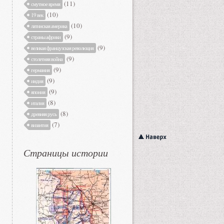
(11)
смутное время
(10)
19 век
(10)
латинская америка
(9)
страны африки
(9)
великая французская революция
(9)
столетняя война
(9)
германия
(9)
индия
(9)
япония
(8)
италия
(8)
древняя русь
(7)
византия
Страницы истории