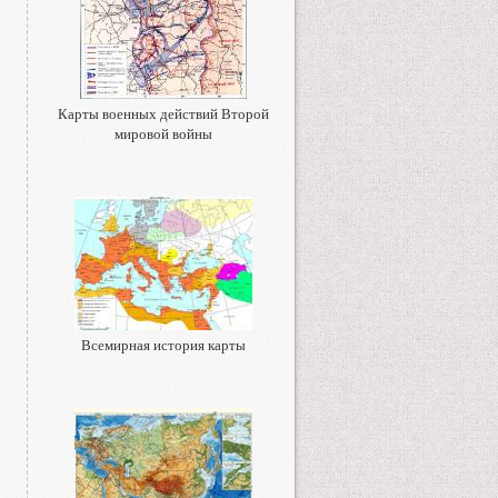
Карты военных действий Второй
мировой войны
Всемирная история карты