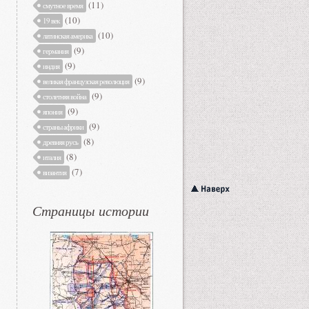
(11)
смутное время
(10)
19 век
(10)
латинская америка
(9)
германия
(9)
индия
(9)
великая французская революция
(9)
столетняя война
(9)
япония
(9)
страны африки
(8)
древняя русь
(8)
италия
(7)
византия
Страницы истории