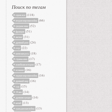
Поиск по тегам
(118)
серия жзл
(66)
вторая мировая война
(52)
средние века
(51)
франция
(31)
англия
(24)
древний рим
(22)
ссср
(18)
киевская русь
(17)
страны азии
(17)
новейшая история
(16)
испания
(16)
первая мировая война
(16)
древний мир
(15)
сша
(14)
18 век
(14)
древняя греция
(13)
китай
(13)
гражданская война