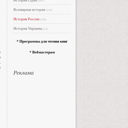
История стран
[167]
Всемирная история
[129]
История России
[126]
История Украины
[13]
* Программы для чтения книг
о
* Вебмастерам
а
,
о
Реклама