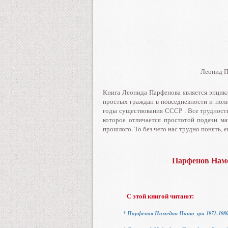
Леонид Пар
Книга Леонида Парфенова является энцикл
простых граждан в повседневности и полит
годы существования СССР . Все трудности
которое отличается простотой подачи ма
прошлого. То без чего нас трудно понять, 
Парфенов Наме
С этой книгой читают:
* Парфенов Намедни Наша эра 1971-198