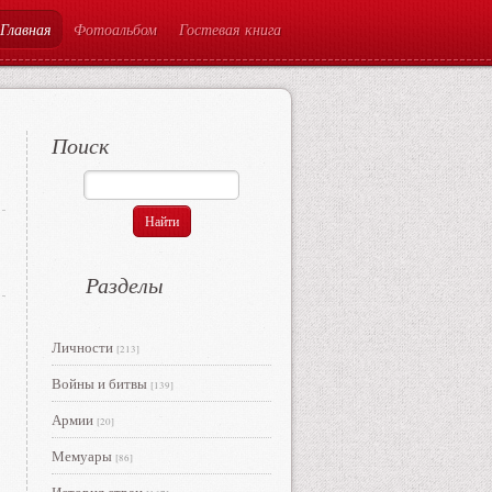
Главная
Фотоальбом
Гостевая книга
Поиск
Разделы
Личности
[213]
Войны и битвы
[139]
Армии
[20]
Мемуары
[86]