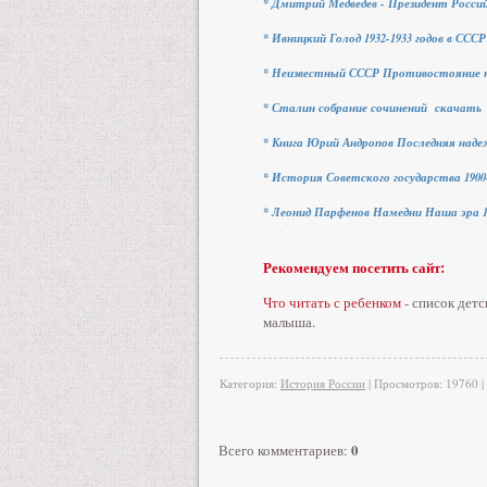
* Дмитрий Медведев - Президент Росс
* Ивницкий Голод 1932-1933 годов в С
* Неизвестный СССР Противостояние н
* Сталин собрание сочинений скачать
* Книга Юрий Андропов Последняя над
* История Советского государства 1900
* Леонид Парфенов Намедни Наша эра 1
Рекомендуем посетить сайт:
Что читать с ребенком
- список детс
малыша.
Категория
:
История России
|
Просмотров
: 19760 |
0
Всего комментариев
: