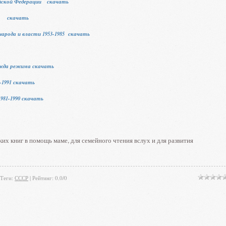
ийской Федерации скачать
ССР скачать
арода и власти 1953-1985 скачать
ежда режима скачать
-1991 скачать
981-1990 скачать
ких книг в помощь маме, для семейного чтения вслух и для развития
Теги
:
СССР
|
Рейтинг
:
0.0
/
0