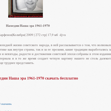
Намедни Наша эра 1961-1970
фенов|Колибри| 2009 | 272 стр| 17,9 мб djvu
опедией жизни советского народа, в ней рассказывается о том, что волновал
ике как внутри страны, так и за ее прелами, какие традиции выработались з
 и невзгоды, радости и достижения советской эпохи собраны в этом издании
териала и в то же время создает четкую картину нашего не столь далеког
еще труднее представить.
дни Наша эра 1961-1970 скачать бесплатно
0 скачать