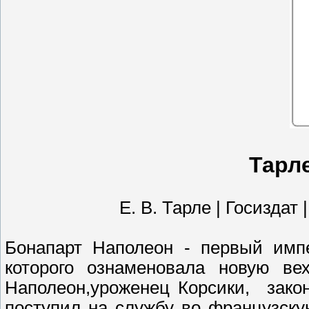
Тарл
Е. В. Тарле | Госиздат
Бонапарт Наполеон - первый импе
которого ознаменовала новую ве
Наполеон,уроженец Корсики, зако
поступил на службу во французску