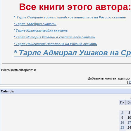
Все книги этого автора
* Тарле Северная война и шведское нашествие на Россию скачать
* Тарле Талейран скачать
* Тарле Крымская война скачать
* Тарле История Италии в средние века скачать
* Тарле Нашествие Наполеона на Россию скачать
* Тарле Адмирал Ушаков на С
Всего комментариев
:
0
Добавлять комментарии могу
[
Р
Calendar
Пн
Вт
2
3
9
10
16
17
23
24