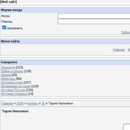
[
Мой сайт
]
Форма входа
Логин:
Пароль:
запомнить
Забыл
Меню сайта
Главная
Ф
Categories
Личности
[213]
Войны и битвы
[139]
Армии
[20]
Мемуары
[86]
История стран
[167]
Всемирная история
[129]
История России
[126]
История Украины
[13]
Главная
»
2009
»
Ноябрь
»
30
» Тарле Наполеон
Тарле Наполеон