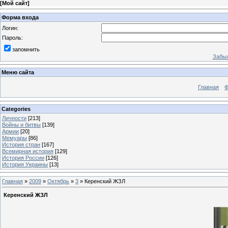
[
Мой сайт
]
Форма входа
Логин:
Пароль:
запомнить
Забыл
Меню сайта
Главная
Ф
Categories
Личности
[213]
Войны и битвы
[139]
Армии
[20]
Мемуары
[86]
История стран
[167]
Всемирная история
[129]
История России
[126]
История Украины
[13]
Главная
»
2009
»
Октябрь
»
3
» Керенский ЖЗЛ
Керенский ЖЗЛ