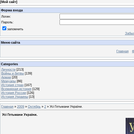
[
Мой сайт
]
Форма входа
Логин:
Пароль:
запомнить
Забыл
Меню сайта
Главная
Ф
Categories
Личности
[213]
Войны и битвы
[139]
Армии
[20]
Мемуары
[86]
История стран
[167]
Всемирная история
[129]
История России
[126]
История Украины
[13]
Главная
»
2009
»
Октябрь
»
2
» Усі Гетьмани України.
Усі Гетьмани України.