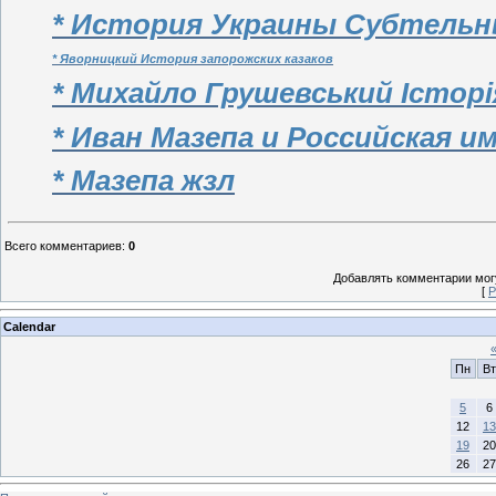
* История Украины Субтельн
*
Яворницкий История запорожских казаков
* Михайло Грушевський Історі
* Иван Мазепа и Российская 
* Мазепа жзл
Всего комментариев
:
0
Добавлять комментарии могу
[
Р
Calendar
Пн
Вт
5
6
12
13
19
20
26
27